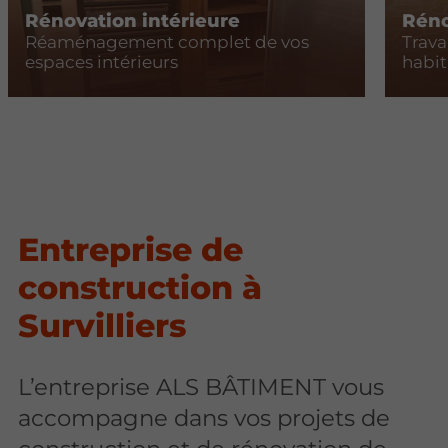
Rénovation intérieure
Réno
Réaménagement complet de vos
Trava
espaces intérieurs
habit
Entreprise de
construction à
Survilliers
L’entreprise ALS BÂTIMENT vous
accompagne dans vos projets de