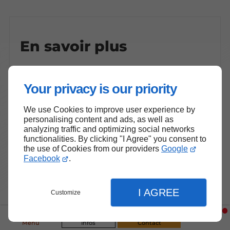
En savoir plus
Entreprise de construction près
Your privacy is our priority
d'Aulnay-sous-Bois
Entreprise de construction
We use Cookies to improve user experience by
personalising content and ads, as well as
à Sarcelles
analyzing traffic and optimizing social networks
Entreprise de construction au Blanc-
functionalities. By clicking "I Agree" you consent to
Mesnil
the use of Cookies from our providers
Google
Entreprise de construction à Sevran
Facebook
.
Entreprise de construction à Livry-
Gargan
I AGREE
Customize
Entreprise de construction à Garges-
lès-Gonesse
Entreprise de construction à
Menu
Infos
Contact