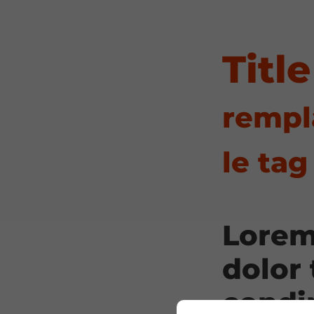
Titl
rempl
le tag
Lorem
dolor 
cond