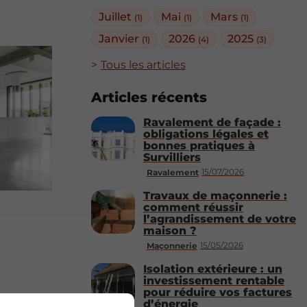
Juillet
Mai
Mars
(1)
(1)
(1)
Janvier
2026
2025
(1)
(4)
(3)
Tous les articles
Articles récents
Ravalement de façade :
obligations légales et
bonnes pratiques à
Survilliers
15/07/2026
Ravalement
Travaux de maçonnerie :
comment réussir
l’agrandissement de votre
maison ?
15/05/2026
Maçonnerie
Isolation extérieure : un
investissement rentable
pour réduire vos factures
d’énergie