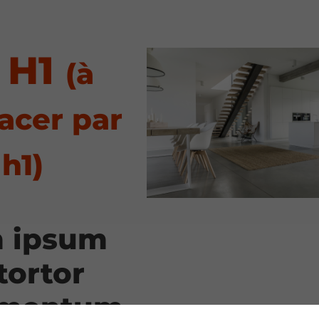
e H1
(à
acer par
 h1)
 ipsum
tortor
imentum