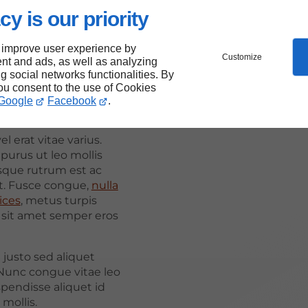
is
cy is our priority
 improve user experience by
Customize
nt and ads, as well as analyzing
or sit amet,
ng social networks functionalities. By
scing elit. Proin vel
you consent to the use of Cookies
venenatis tortor
Google
Facebook
.
ittis libero.
l erat vitae varius.
purus ut leo mollis
isque rutrum est ac
t. Fusce congue,
nulla
ices
, metus turpis
, sit amet semper eros
 justo sed aliquet
unc congue vitae leo
pendisse aliquet id
mollis.