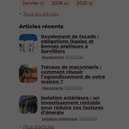
Janvier
2026
2025
(1)
(4)
(3)
Tous les articles
Articles récents
Ravalement de façade :
obligations légales et
bonnes pratiques à
Survilliers
15/07/2026
Ravalement
Travaux de maçonnerie :
comment réussir
l’agrandissement de votre
maison ?
15/05/2026
Maçonnerie
Isolation extérieure : un
investissement rentable
pour réduire vos factures
d’énergie
15/03/2026
Isolation extérieure
Plus d'articles