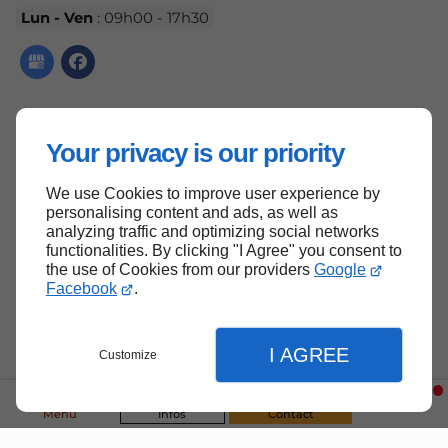
Lun - Ven
: 09h00 - 17h30
Accueil
Your privacy is our priority
Contactez-nous
Mentions légales
We use Cookies to improve user experience by
personalising content and ads, as well as
Plan du site
analyzing traffic and optimizing social networks
functionalities. By clicking "I Agree" you consent to
the use of Cookies from our providers
Google
Facebook
.
Haut de page
I AGREE
Customize
Menu
Infos
Contact